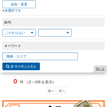
追加・変更
※未選択です
給与
キーワード
0
件の求人を見る
閉じる
0
件 （0～0件を表示）
前へ
次へ