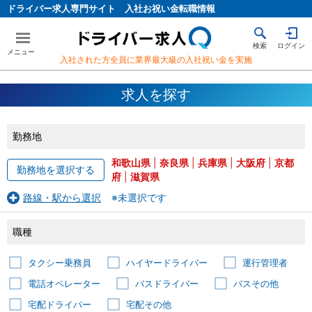
ドライバー求人専門サイト 入社お祝い金転職情報
検索
ログイン
入社された方全員に業界最大級の入社祝い金を実施
求人を探す
勤務地
和歌山県
|
奈良県
|
兵庫県
|
大阪府
|
京都
勤務地を選択する
府
|
滋賀県
路線・駅から選択
※未選択です
職種
タクシー乗務員
ハイヤードライバー
運行管理者
電話オペレーター
バスドライバー
バスその他
宅配ドライバー
宅配その他