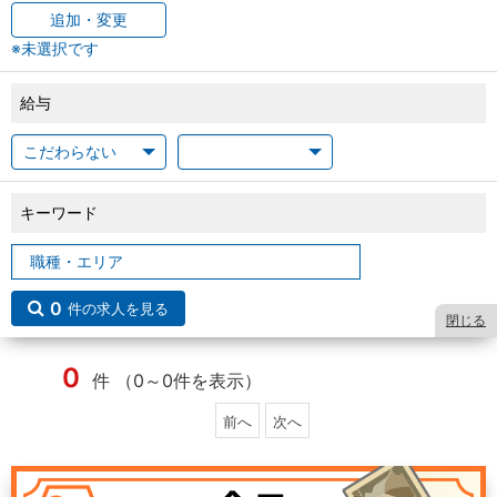
追加・変更
※未選択です
給与
キーワード
0
件の求人を見る
閉じる
0
件 （0～0件を表示）
前へ
次へ