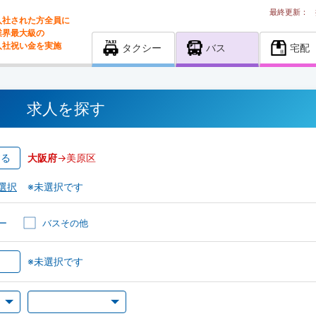
最終更新：
入社された方全員に
業界最大級の
入社祝い金を実施
タクシー
バス
宅配
求人を探す
する
大阪府
->美原区
選択
※未選択です
ー
バスその他
※未選択です