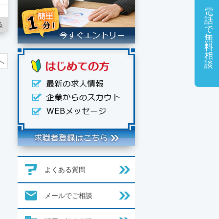
電
話
る
で
無
料
相
へ
談
よくある質問
メールでご相談