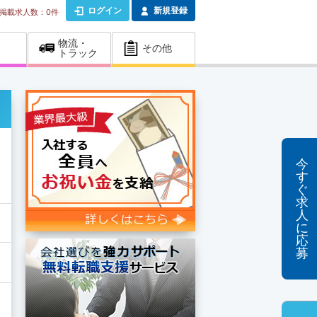
ログイン
新規登録
掲載求人数：
0件
物流・
その他
トラック
今
す
ぐ
求
人
に
応
募