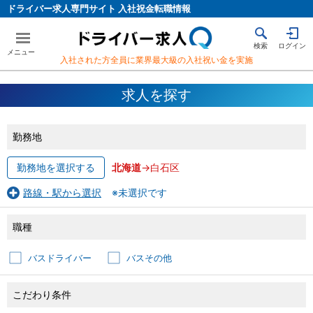
ドライバー求人専門サイト 入社祝金転職情報
検索
ログイン
入社された方全員に業界最大級の入社祝い金を実施
求人を探す
勤務地
勤務地を選択する
北海道
->白石区
路線・駅から選択
※未選択です
職種
バスドライバー
バスその他
こだわり条件