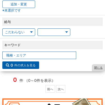
追加・変更
※未選択です
給与
キーワード
0
件の求人を見る
閉じる
0
件 （0～0件を表示）
前へ
次へ